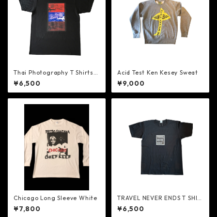
Thai Photography T Shirts B
Acid Test Ken Kesey Sweat
lack
¥6,500
¥9,000
Chicago Long Sleeve White
TRAVEL NEVER ENDS T SHIR
TS BLACK.
¥7,800
¥6,500