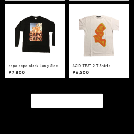
capo capo black Long Sleev
ACID TEST 2 T Shirts
e.
¥7,800
¥6,500
商品一覧に戻る